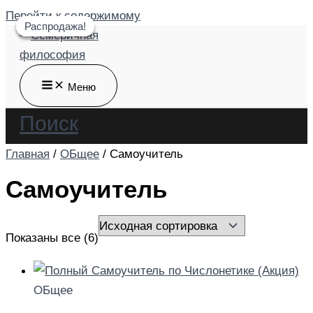
Перейти к содержимому
Распродажа!
Распродажа!
Распродажа!
Меню
Поиск
Главная
/
ОБщее
/ Самоучитель
Самоучитель
Показаны все (6)
ОБщее